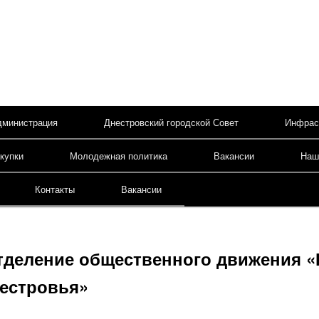
дминистрация
Днестровский городской Совет
Инфрас
содержимому
купки
Молодежная политика
Вакансии
Наш
Контакты
Вакансии
тделение общественного движения 
естровья»