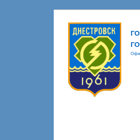
Г
ГО
Офи