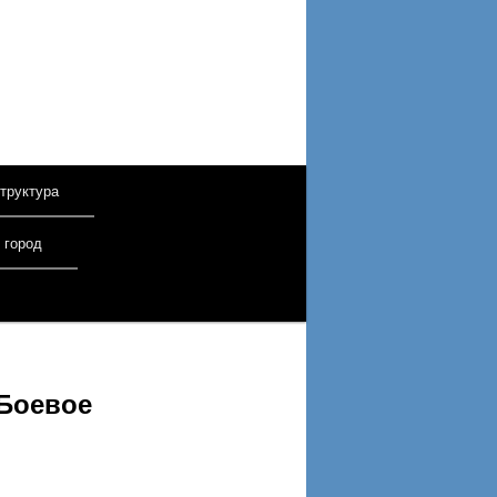
труктура
 город
«Боевое