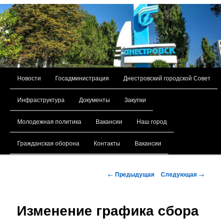
Главное меню
Новости
Госадминистрация
Днестровский городской Совет
Перейти к основному содержимому
Инфраструктура
Документы
Закупки
Молодежная политика
Вакансии
Наш город
Гражданская оборона
Контакты
Вакансии
Навигация по записям
←
Предыдущая
Следующая
→
Изменение графика сбора