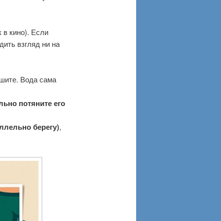
к в кино). Если
дить взгляд ни на
ышите. Вода сама
льно потяните его
ллельно берегу)
,