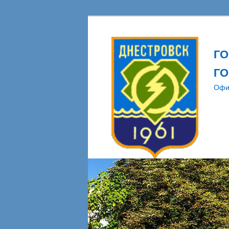
Г
ГО
Офи