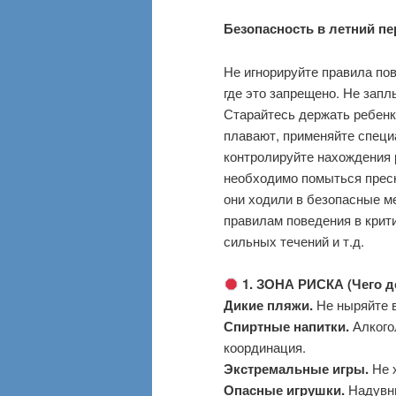
Безопасность в летний пе
Не игнорируйте правила пов
где это запрещено. Не запл
Старайтесь держать ребенка
плавают, применяйте специ
контролируйте нахождения 
необходимо помыться пресн
они ходили в безопасные ме
правилам поведения в крити
сильных течений и т.д.
1. ЗОНА РИСКА (Чего д
Дикие пляжи.
Не ныряйте в
Спиртные напитки.
Алкогол
координация.
Экстремальные игры.
Не х
Опасные игрушки.
Надувны