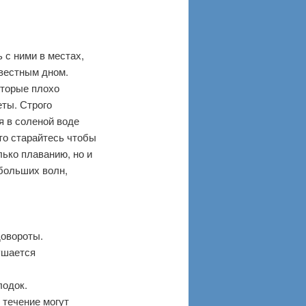
 с ними в местах,
звестным дном.
оторые плохо
ты. Строго
я в соленой воде
то старайтесь чтобы
лько плаванию, но и
 больших волн,
довороты.
ушается
лодок.
 течение могут