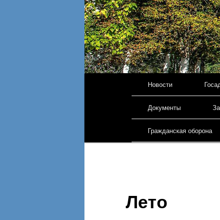
Главное меню
Новости
Госа
Перейти к основному 
Документы
За
Гражданская оборона
Лето