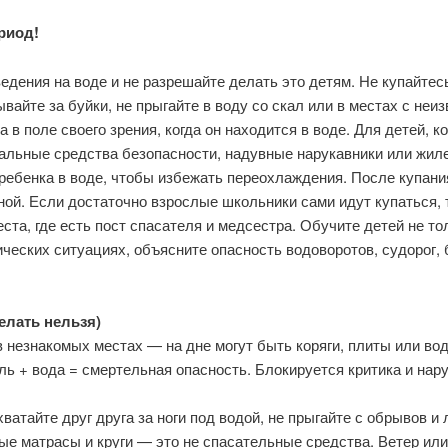
риод!
едения на воде и не разрешайте делать это детям. Не купайтесь
ывайте за буйки, не прыгайте в воду со скал или в местах с неи
 в поле своего зрения, когда он находится в воде. Для детей, к
альные средства безопасности, надувные нарукавники или жиле
ребенка в воде, чтобы избежать переохлаждения. После купани
ой. Если достаточно взрослые школьники сами идут купаться, 
ста, где есть пост спасателя и медсестра. Обучите детей не то
ческих ситуациях, объясните опасность водоворотов, судорог,
елать нельзя)
 незнакомых местах — на дне могут быть коряги, плиты или во
ь + вода = смертельная опасность. Блокируется критика и нар
ватайте друг друга за ноги под водой, не прыгайте с обрывов и 
е матрасы и круги — это не спасательные средства. Ветер или