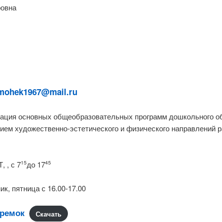
ровна
mohek1967@mail.ru
ация основных общеобразовательных программ дошкольного об
ем художественно-эстетического и физического направлений р
, , с 7
до 17
15
45
к, пятница с 16.00-17.00
еремок
Скачать