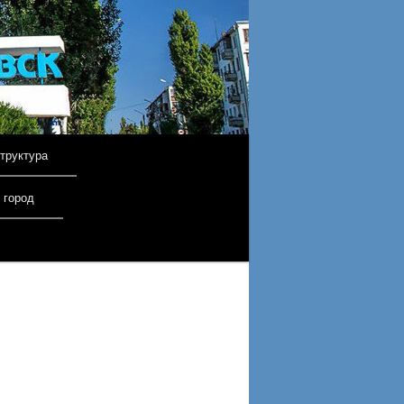
труктура
 город