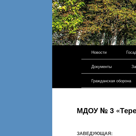
Главное меню
Новости
Госа
Перейти к основному 
Документы
За
Гражданская оборона
МДОУ № 3 «Тер
ЗАВЕДУЮЩАЯ: