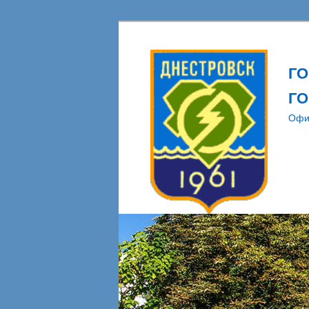
Г
ГО
Офи