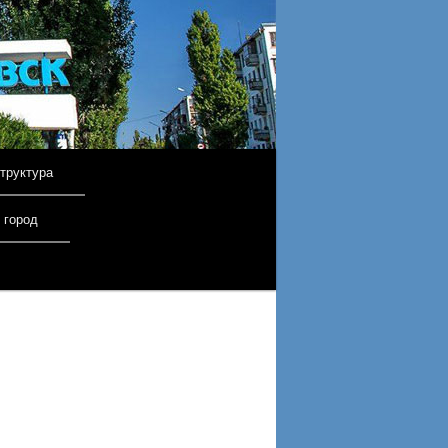
труктура
 город