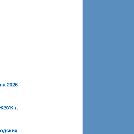
на 2026
ЖЭУК г.
родских