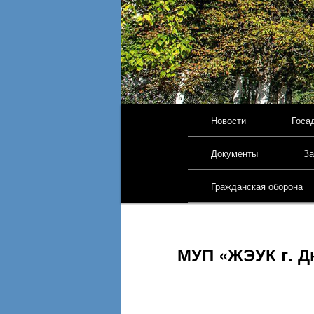
Главное меню
Новости
Госа
Перейти к основному 
Документы
За
Гражданская оборона
МУП «ЖЭУК г. Д