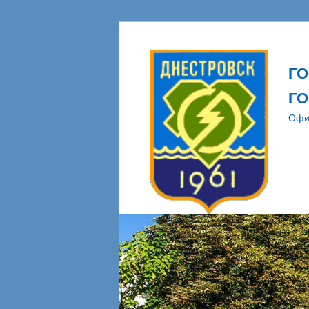
Г
ГО
Офи