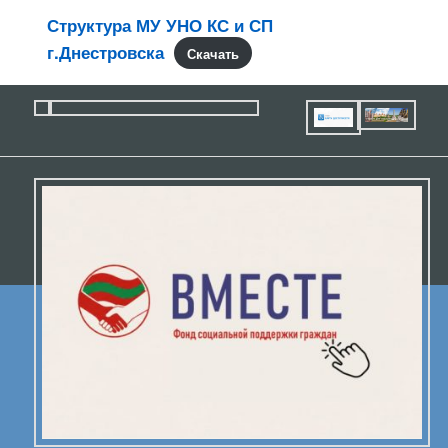
Структура МУ УНО КС и СП
г.Днестровска
Скачать