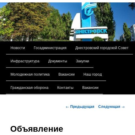
Главное меню
Новости
Госадминистрация
Днестровский городской Совет
Перейти к основному содержимому
Инфраструктура
Документы
Закупки
Молодежная политика
Вакансии
Наш город
Гражданская оборона
Контакты
Вакансии
Навигация по записям
←
Предыдущая
Следующая
→
Объявление