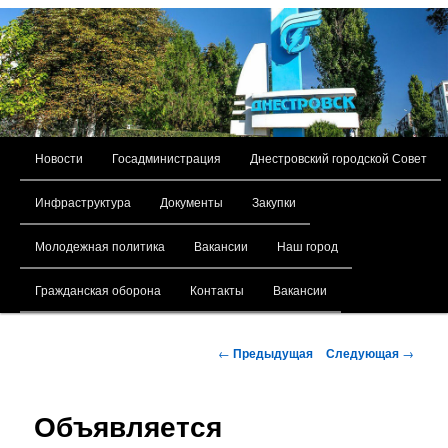
Главное меню
Новости
Госадминистрация
Днестровский городской Совет
Перейти к основному содержимому
Инфраструктура
Документы
Закупки
Молодежная политика
Вакансии
Наш город
Гражданская оборона
Контакты
Вакансии
Навигация по записям
←
Предыдущая
Следующая
→
Объявляется