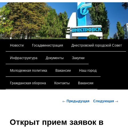
Главное меню
Новости
Госадминистрация
Днестровский городской Совет
Перейти к основному содержимому
Инфраструктура
Документы
Закупки
Молодежная политика
Вакансии
Наш город
Гражданская оборона
Контакты
Вакансии
Навигация по записям
←
Предыдущая
Следующая
→
Открыт прием заявок в