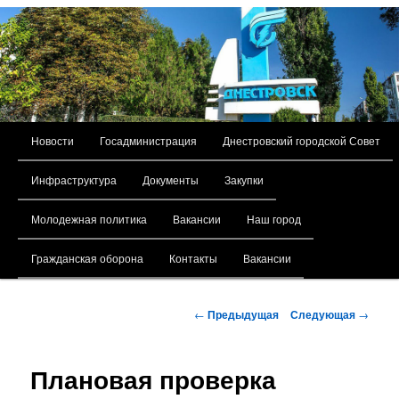
Главное меню
Новости
Госадминистрация
Днестровский городской Совет
Перейти к основному содержимому
Инфраструктура
Документы
Закупки
Молодежная политика
Вакансии
Наш город
Гражданская оборона
Контакты
Вакансии
Навигация по записям
←
Предыдущая
Следующая
→
Плановая проверка