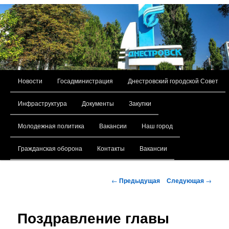
Главное меню
Новости
Госадминистрация
Днестровский городской Совет
Перейти к основному содержимому
Инфраструктура
Документы
Закупки
Молодежная политика
Вакансии
Наш город
Гражданская оборона
Контакты
Вакансии
Навигация по записям
←
Предыдущая
Следующая
→
Поздравление главы