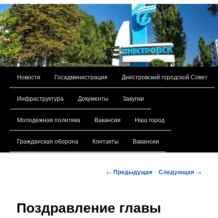
Главное меню
Новости
Госадминистрация
Днестровский городской Совет
Перейти к основному содержимому
Инфраструктура
Документы
Закупки
Молодежная политика
Вакансии
Наш город
Гражданская оборона
Контакты
Вакансии
Навигация по записям
←
Предыдущая
Следующая
→
Поздравление главы