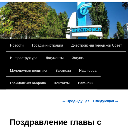
Главное меню
Новости
Госадминистрация
Днестровский городской Совет
Перейти к основному содержимому
Инфраструктура
Документы
Закупки
Молодежная политика
Вакансии
Наш город
Гражданская оборона
Контакты
Вакансии
Навигация по записям
←
Предыдущая
Следующая
→
Поздравление главы с