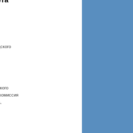
ского
кого
 комиссия
,