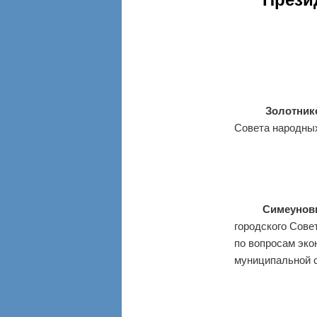
Золотникова
Совета народных
Симеунович 
городского Сове
по вопросам эко
муниципальной с