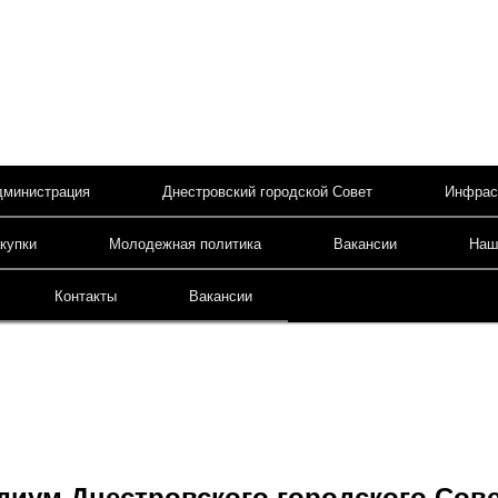
дминистрация
Днестровский городской Совет
Инфрас
содержимому
купки
Молодежная политика
Вакансии
Наш
Контакты
Вакансии
диум Днестровского городского Сов