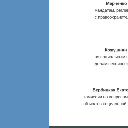
Марченко Ол
мандатам, регла
с правоохраните
Кожушнян Ру
по социальным в
делам пенсионер
Вербицкая Екатер
комиссии по вопросам
объектов социальной