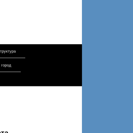
труктура
 город
ета