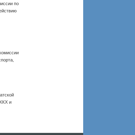
иссии по
действию
комиссии
спорта,
тской
 ЖКХ и