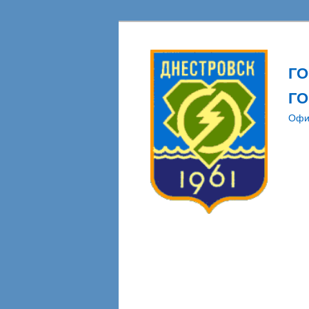
Г
ГО
Офи