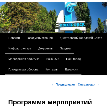
Главное меню
Новости
Госадминистрация
Днестровский городской Совет
Перейти к основному содержимому
Инфраструктура
Документы
Закупки
Молодежная политика
Вакансии
Наш город
Гражданская оборона
Контакты
Вакансии
Навигация по записям
←
Предыдущая
Следующая
→
Программа мероприятий