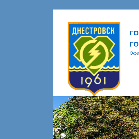
Г
ГО
Офи