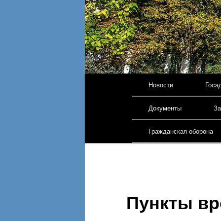
Главное меню
Новости
Госа
Перейти к основному 
Документы
За
Гражданская оборона
Пункты вр