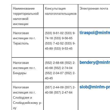
Наименование
Консультация
Электронная почта
территориальной
налогоплательщиков
налоговой
инспекции
tiraspol@minf
Налоговая
(533) 9-61-02 (533) 9-
инспекции по г.
74-18 (533) 9-56-65
Тирасполь
(533) 7-42-52 (533) 9-
45-89 (533) 9-53-45
bendery@minf
Налоговая
(552) 2-68-68 (552) 2-
инспекция по г.
40-68 (552) 2-74-04
Бендеры
(552) 2-04-07 (552) 2-
40-45
slob@minfm-pm
Налоговая
(557) 2-44-09 (557) 2-
инспекция по г.
40-58 (557) 2-47-64
Слободзея и
Слободзейскому р-
ну