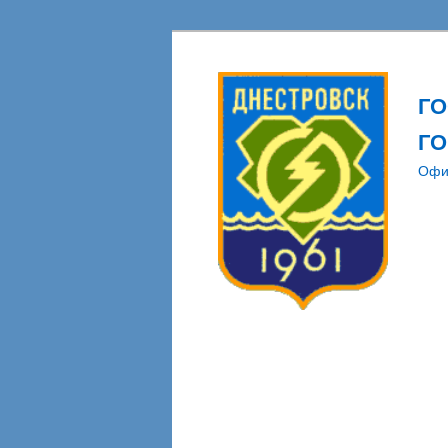
Г
ГО
Офи