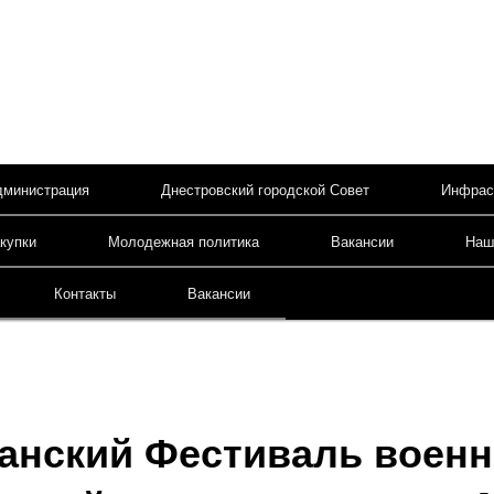
дминистрация
Днестровский городской Совет
Инфрас
содержимому
купки
Молодежная политика
Вакансии
Наш
Контакты
Вакансии
анский Фестиваль военн