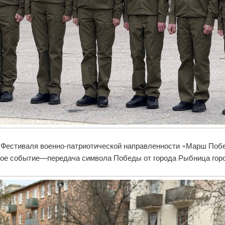
о Фестиваля военно-патриотической направленности «Марш По
кое событие—передача символа Победы от города Рыбница горо