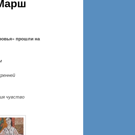
«Марш
ровья» прошли на
м
кренней
ия чувство