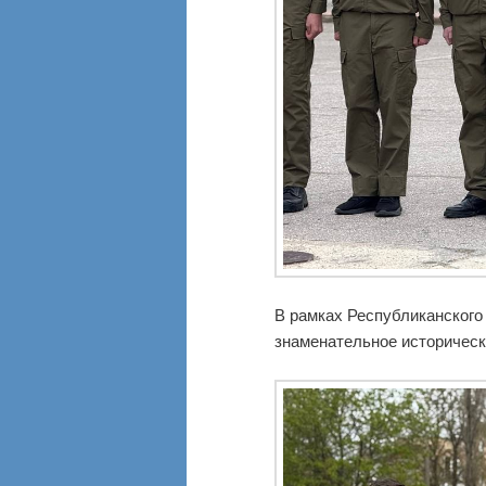
В рамках Республиканског
знаменательное историчес