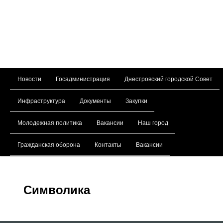
Главное меню
Новости
Госадминистрация
Днестровский городской Совет
Перейти к основному содержимому
Инфраструктура
Документы
Закупки
Молодежная политика
Вакансии
Наш город
Гражданская оборона
Контакты
Вакансии
Символика