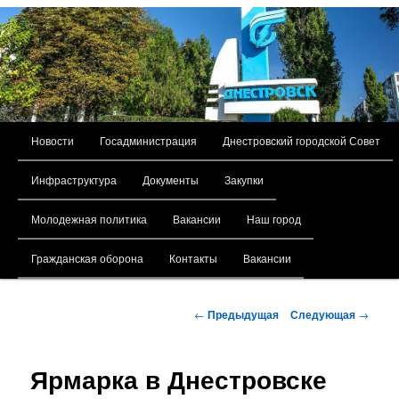
Главное меню
Новости
Госадминистрация
Днестровский городской Совет
Перейти к основному содержимому
Инфраструктура
Документы
Закупки
Молодежная политика
Вакансии
Наш город
Гражданская оборона
Контакты
Вакансии
Навигация по записям
←
Предыдущая
Следующая
→
Ярмарка в Днестровске