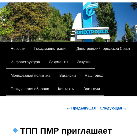
Главное меню
Новости
Госадминистрация
Днестровский городской Совет
Перейти к основному содержимому
Инфраструктура
Документы
Закупки
Молодежная политика
Вакансии
Наш город
Гражданская оборона
Контакты
Вакансии
Навигация по записям
←
Предыдущая
Следующая
→
ТПП ПМР приглашает