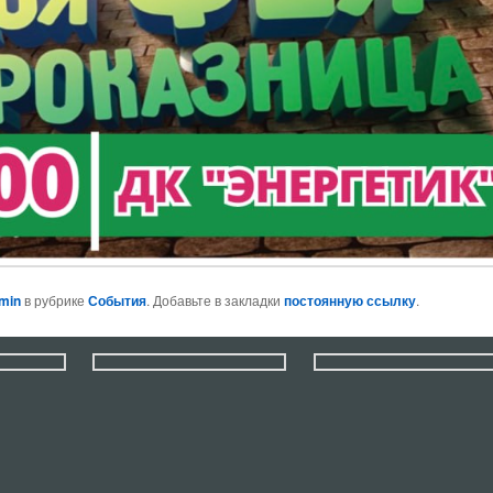
min
в рубрике
События
. Добавьте в закладки
постоянную ссылку
.