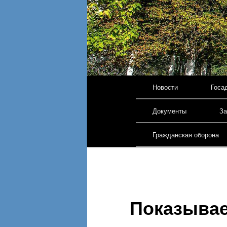
Главное меню
Новости
Госа
Перейти к основному 
Документы
За
Гражданская оборона
Показыва