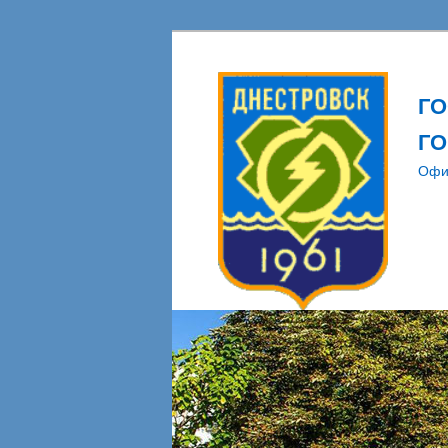
Г
ГО
Офи